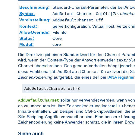
Beschreibung:
Standard-Charset-Parameter, der bei Ant
Syntax:
AddDefaultCharset On|Off|
Zeichenko
Voreinstellung:
AddDefaultCharset Off
Kontext:
Serverkonfiguration, Virtual Host, Verzeichn
AllowOverride:
FileInfo
Status:
Core
Modul:
core
Die Direktive gibt einen Standardwert für den Charset-Para
wird, wenn der Content-Type der Antwort entweder
text/pl
Charset überschreiben. Das genaue Verhalten hängt jedoch of
diese Funktionalität.
aktiviert die 
AddDefaultCharset On
Zeichenkodierung
aufgefaßt, die eines der bei
IANA registrie
AddDefaultCharset utf-8
sollte nur verwendet werden, wenn von a
AddDefaultCharset
es zu unbequem ist, ihre Zeichenkodierung indivuell zu bene
Inhalte enthalten. Ein Beispiel sind CGI-Skript-Altlasten, di
Site-Scripting-Angriffe verwundbar sind. Eine bessere Lösung
Zeichencodierung keine Anwender schützt, die in ihrem Brow
Siehe auch