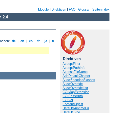
Module
|
Direktiven
|
FAQ
|
Glossar
|
Seitenindex
 2.4
rachen:
de
|
en
|
es
|
fr
|
ja
|
tr
Direktiven
AcceptFilter
AcceptPathInfo
AccessFileName
AddDefaultCharset
AllowEncodedSlashes
AllowOverride
AllowOverrideList
CGIMapExtension
CGIPassAuth
CGIVar
ContentDigest
DefaultRuntimeDir
DefaultType