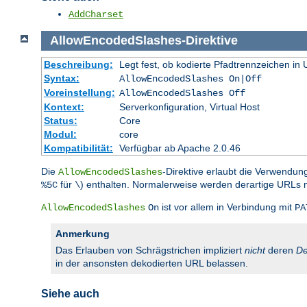
AddCharset
AllowEncodedSlashes
-
Direktive
Beschreibung:
Legt fest, ob kodierte Pfadtrennzeichen i
Syntax:
AllowEncodedSlashes On|Off
Voreinstellung:
AllowEncodedSlashes Off
Kontext:
Serverkonfiguration, Virtual Host
Status:
Core
Modul:
core
Kompatibilität:
Verfügbar ab Apache 2.0.46
Die
-Direktive erlaubt die Verwendun
AllowEncodedSlashes
für
) enthalten. Normalerweise werden derartige URLs 
%5C
\
ist vor allem in Verbindung mit
AllowEncodedSlashes
On
PA
Anmerkung
Das Erlauben von Schrägstrichen impliziert
nicht
deren
De
in der ansonsten dekodierten URL belassen.
Siehe auch