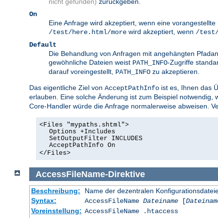
nicht gefunden)
zurückgeben.
On
Eine Anfrage wird akzeptiert, wenn eine vorangestellt
wird akzeptiert, wenn
/test/here.html/more
/test
Default
Die Behandlung von Anfragen mit angehängten Pfadang
gewöhnliche Dateien weist
-Zugriffe standa
PATH_INFO
darauf voreingestellt,
zu akzeptieren.
PATH_INFO
Das eigentliche Ziel von
ist es, Ihnen das 
AcceptPathInfo
erlauben. Eine solche Änderung ist zum Beispiel notwendig,
Core-Handler würde die Anfrage normalerweise abweisen. Ver
<Files "mypaths.shtml">
Options +Includes
SetOutputFilter INCLUDES
AcceptPathInfo On
</Files>
AccessFileName
-
Direktive
Beschreibung:
Name der dezentralen Konfigurationsdatei
Syntax:
AccessFileName
Dateiname
[
Dateinam
Voreinstellung:
AccessFileName .htaccess