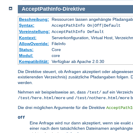
AcceptPathInfo
-
Direktive
Beschreibung:
Ressourcen lassen angehängte Pfadangab
Syntax:
AcceptPathInfo On|Off|Default
Voreinstellung:
AcceptPathInfo Default
Kontext:
Serverkonfiguration, Virtual Host, Verzeichn
AllowOverride:
FileInfo
Status:
Core
Modul:
core
Kompatibilität:
Verfügbar ab Apache 2.0.30
Die Direktive steuert, ob Anfragen akzeptiert oder abgewiese
existierenden Verzeichnis) zusätzliche Pfadangaben folgen
werden.
Nehmen wir beispielsweise an, dass
auf ein Verzeichn
/test/
und
b
/test/here.html/more
/test/nothere.html/more
Die drei möglichen Argumente für die Direktive
AcceptPathI
Off
Eine Anfrage wird nur dann akzeptiert, wenn sie exakt 
einer nach dem tatsächlichen Dateinamen angehängt