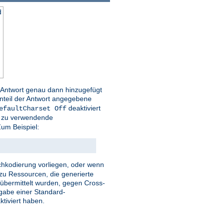
d
r Antwort genau dann hinzugefügt
nteil der Antwort angegebene
deaktiviert
efaultCharset Off
ie zu verwendende
um Beispiel:
eichkodierung vorliegen, oder wenn
zu Ressourcen, die generierte
r übermittelt wurden, gegen Cross-
ngabe einer Standard-
tiviert haben.