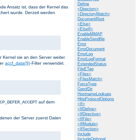
Define
de Ansatz ist, dass der Kernel das
<Directory>
chert wurde. Derzeit werden
<DirectoryMatch>
DocumentRoot
<Else>
<ElseIf>
EnableMMAP
EnableSendfile
Error
ErrorDocument
ErrorLog
r Kernel sie an den Server weiter.
ErrorLogFormat
der
accf_data(9)
-Filter verwendet.
ExtendedStatus
FileETag
<Files>
<FilesMatch>
ForceType
GprofDir
HostnameLookups
HttpProtocolOptions
auf dem
CP_DEFER_ACCEPT
<If>
<IfDefine>
<IfDirective>
i denen der Server zuerst Daten
<IfFile>
<IfModule>
<IfSection>
Include
IncludeOptional