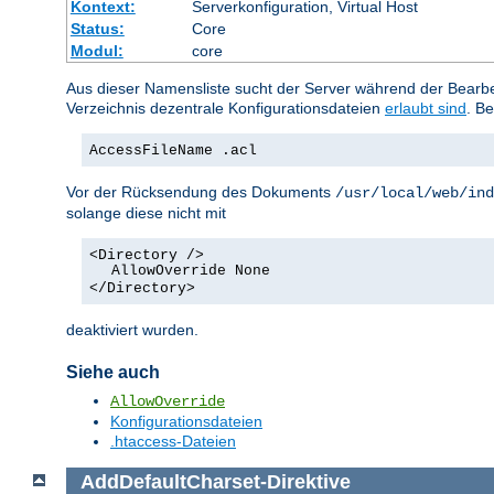
Kontext:
Serverkonfiguration, Virtual Host
Status:
Core
Modul:
core
Aus dieser Namensliste sucht der Server während der Bearbei
Verzeichnis dezentrale Konfigurationsdateien
erlaubt sind
. Be
AccessFileName .acl
Vor der Rücksendung des Dokuments
/usr/local/web/ind
solange diese nicht mit
<Directory />
AllowOverride None
</Directory>
deaktiviert wurden.
Siehe auch
AllowOverride
Konfigurationsdateien
.htaccess-Dateien
AddDefaultCharset
-
Direktive