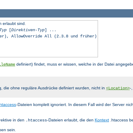
n erlaubt sind.
Typ
[
Direktiven-Typ
] ...
er), AllowOverride All (2.3.8 und früher)
definiert) findet, muss er wissen, welche in der Datei angegeb
ileName
g, die ohne reguläre Ausdrücke definiert wurden, nicht in
-
<Location>
.htaccess
-Dateien komplett ignoriert. In diesem Fall wird der Server nic
rektive in den
-Dateien erlaubt, die den
Kontext
.htaccess be
.htaccess
en sein.