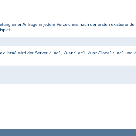
tung einer Anfrage in jedem Verzeichnis nach der ersten existierenden
ispiel:
wird der Server
,
,
und
ex.html
/.acl
/usr/.acl
/usr/local/.acl