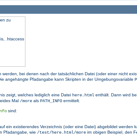
en zu
is, .htaccess
n werden, bei denen nach der tatsächlichen Datei (oder einer nicht exi
. Die angehängte Pfadangabe kann Skripten in der Umgebungsvariable
P
is zeigt, welches lediglich eine Datei
enthält. Dann wird be
here.html
eides Mal
als
ermittelt.
/more
PATH_INFO
sind:
nfo
auf ein existierendes Verzeichnis (oder eine Datei) abgebildet werden
en Pfadangabe, wie
im obigen Beispiel, den
/test/here.html/more