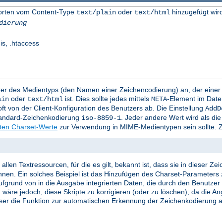
worten vom Content-Type
oder
hinzugefügt wir
text/plain
text/html
dierung
is, .htaccess
mter des Medientyps (den Namen einer Zeichencodierung) an, der eine
oder
ist. Dies sollte jedes mittels
-Element im Date
ain
text/html
META
t von der Client-Konfiguration des Benutzers ab. Die Einstellung
AddD
Standard-Zeichenkodierung
. Jeder andere Wert wird als d
iso-8859-1
rten Charset-Werte
zur Verwendung in MIME-Medientypen sein sollte. Z
llen Textressourcen, für die es gilt, bekannt ist, dass sie in dieser Z
nnen. Ein solches Beispiel ist das Hinzufügen des Charset-Parameters 
e aufgrund von in die Ausgabe integrierten Daten, die durch den Benutze
 wäre jedoch, diese Skripte zu korrigieren (oder zu löschen), da die A
ser die Funktion zur automatischen Erkennung der Zeichenkodierung ak