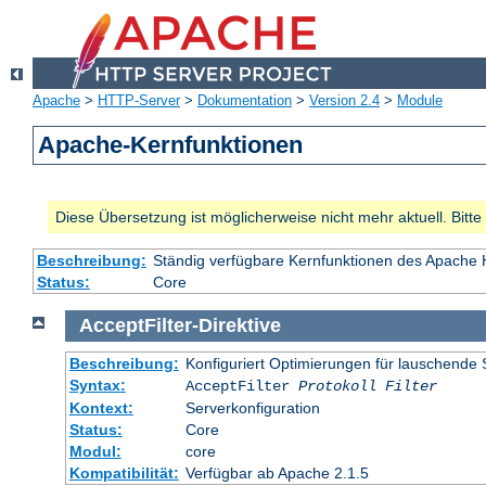
Apache
>
HTTP-Server
>
Dokumentation
>
Version 2.4
>
Module
Apache-Kernfunktionen
Diese Übersetzung ist möglicherweise nicht mehr aktuell. Bitt
Beschreibung:
Ständig verfügbare Kernfunktionen des Apache
Status:
Core
AcceptFilter
-
Direktive
Beschreibung:
Konfiguriert Optimierungen für lauschende 
Syntax:
AcceptFilter
Protokoll
Filter
Kontext:
Serverkonfiguration
Status:
Core
Modul:
core
Kompatibilität:
Verfügbar ab Apache 2.1.5