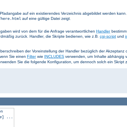
e Pfadangabe auf ein existierendes Verzeichnis abgebildet werden kann.
auf eine gültige Datei zeigt.
/here.html
aben wird von dem für die Anfrage verantwortlichen
Handler
bestimmt
rdmäßig zurück. Handler, die Skripte bedienen, wie z.B.
cgi-script
und
i
Überschreiben der Voreinstellung der Handler bezüglich der Akzeptan
 wenn Sie einen
Filter
wie
INCLUDES
verwenden, um Inhalte abhängig 
wenden Sie die folgende Konfiguration, um dennoch solch ein Skript 
en
e
] ...