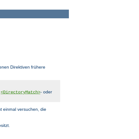
enen Direktiven frühere
,
- oder
<DirectoryMatch>
ht einmal versuchen, die
sitzt.