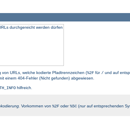
n URLs durchgereicht werden dürfen
g von URLs, welche kodierte Pfadtrennzeichen (
für
und auf entsp
%2F
/
mit einem 404-Fehler (Nicht gefunden) abgewiesen.
hilfreich.
TH_INFO
kodierung
. Vorkommen von
oder
(
nur
auf entsprechenden Sy
%2F
%5C