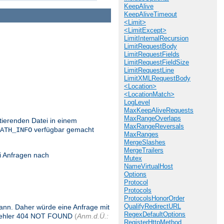
KeepAlive
KeepAliveTimeout
<Limit>
<LimitExcept>
LimitInternalRecursion
LimitRequestBody
LimitRequestFields
LimitRequestFieldSize
LimitRequestLine
LimitXMLRequestBody
<Location>
<LocationMatch>
LogLevel
MaxKeepAliveRequests
MaxRangeOverlaps
stierenden Datei in einem
MaxRangeReversals
verfügbar gemacht
ATH_INFO
MaxRanges
MergeSlashes
MergeTrailers
i Anfragen nach
Mutex
NameVirtualHost
Options
Protocol
Protocols
ProtocolsHonorOrder
QualifyRedirectURL
 kann. Daher würde eine Anfrage mit
RegexDefaultOptions
 Fehler 404 NOT FOUND
(
Anm.d.Ü.:
RegisterHttpMethod