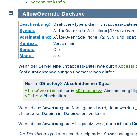
AcceptPathInfo
AllowOverride
-
Direktive
Beschreibung:
Direktiven-Typen, die in
-Dateie
.htaccess
Syntax:
AllowOverride All|None|
Direktiven-
Voreinstellung:
AllowOverride None (2.3.9 und spät
Kontext:
Verzeichnis
Status:
Core
Modul:
core
Wenn der Server eine
-Datei (wie durch
.htaccess
AccessF
Konfigurationsanweisungen überschreiben dürfen.
Nur in <Directory>-Abschnitten verfügbar
ist nur in
-Abschnitten gülti
AllowOverride
<Directory>
-Abschnitten.
<Files>
Wenn diese Anweisung auf
gesetzt wird, dann werden
None
-Dateien im Dateisystem zu lesen.
.htaccess
Wenn diese Anweisung auf
gesetzt wird, dann ist jede Di
All
Der
Direktiven-Typ
kann eine der folgenden Anweisungsgrupp