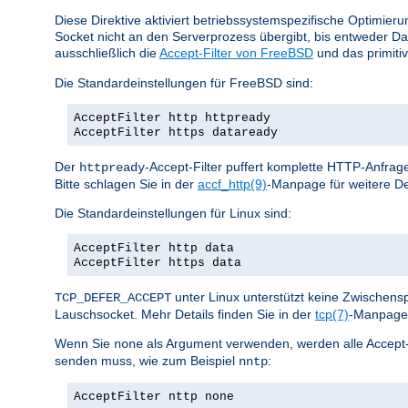
Diese Direktive aktiviert betriebssystemspezifische Optimier
Socket nicht an den Serverprozess übergibt, bis entweder D
ausschließlich die
Accept-Filter von FreeBSD
und das primiti
Die Standardeinstellungen für FreeBSD sind:
AcceptFilter http httpready
AcceptFilter https dataready
Der
-Accept-Filter puffert komplette HTTP-Anfrage
httpready
Bitte schlagen Sie in der
accf_http(9)
-Manpage für weitere De
Die Standardeinstellungen für Linux sind:
AcceptFilter http data
AcceptFilter https data
unter Linux unterstützt keine Zwischen
TCP_DEFER_ACCEPT
Lauschsocket. Mehr Details finden Sie in der
tcp(7)
-Manpage 
Wenn Sie
als Argument verwenden, werden alle Accept-Fil
none
senden muss, wie zum Beispiel
:
nntp
AcceptFilter nttp none