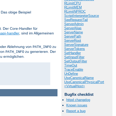
RLimitCPU
RLimitMEM
RLimitNPROC
 Das obige Beispiel
ScriptInterpreterSource
SeeRequestTail
ServerAdmin
ServerAlias
. Der Core-Handler für
ServerName
sapi-handler
, sind im Allgemeinen
ServerPath
ServerRoot
ServerSignature
z oder Ablehnung von
zu
PATH_INFO
ServerTokens
von
zu generieren. Der
PATH_INFO
SetHandler
zu ermöglichen.
SetInputFilter
SetOutputFilter
TimeOut
TraceEnable
UnDefine
UseCanonicalName
UseCanonicalPhysicalPort
<VirtualHost>
Bugfix checklist
httpd changelog
Known issues
Report a bug