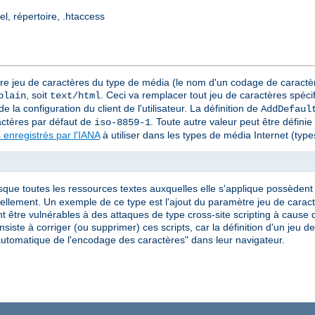
el, répertoire, .htaccess
tre jeu de caractères du type de média (le nom d'un codage de caractèr
, soit
. Ceci va remplacer tout jeu de caractères spéci
plain
text/html
e la configuration du client de l'utilisateur. La définition de
AddDefaul
actères par défaut de
. Toute autre valeur peut être défini
iso-8859-1
 enregistrés par l'IANA
à utiliser dans les types de média Internet (ty
rsque toutes les ressources textes auxquelles elle s'applique possèdent l
iduellement. Un exemple de ce type est l'ajout du paramètre jeu de car
 être vulnérables à des attaques de type cross-site scripting à cause d
siste à corriger (ou supprimer) ces scripts, car la définition d'un jeu 
on automatique de l'encodage des caractères" dans leur navigateur.