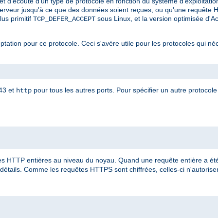
et d'écoute d'un type de protocole en fonction du système d'exploitatio
serveur jusqu'à ce que des données soient reçues, ou qu'une requête 
 plus primitif
sous Linux, et la version optimisée d'
TCP_DEFER_ACCEPT
eptation pour ce protocole. Ceci s'avère utile pour les protocoles qui né
443 et
pour tous les autres ports. Pour spécifier un autre protocole 
http
 HTTP entières au niveau du noyau. Quand une requête entière a été 
détails. Comme les requêtes HTTPS sont chiffrées, celles-ci n'autorisent