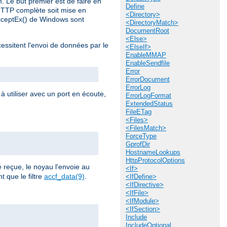
n. Le but premier est de faire en
Define
HTTP complète soit mise en
<Directory>
AcceptEx() de Windows sont
<DirectoryMatch>
DocumentRoot
<Else>
cessitent l'envoi de données par le
<ElseIf>
EnableMMAP
EnableSendfile
Error
ErrorDocument
ErrorLog
à utiliser avec un port en écoute,
ErrorLogFormat
ExtendedStatus
FileETag
<Files>
<FilesMatch>
ForceType
GprofDir
HostnameLookups
HttpProtocolOptions
reçue, le noyau l'envoie au
<If>
 que le filtre
accf_data(9)
.
<IfDefine>
<IfDirective>
<IfFile>
<IfModule>
<IfSection>
Include
IncludeOptional