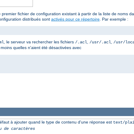
 premier fichier de configuration existant à partir de la liste de noms
nfiguration distribués sont
activés pour ce répertoire
. Par exemple :
, le serveur va rechercher les fichiers
,
,
ml
/.acl
/usr/.acl
/usr/loc
à moins quelles n'aient été désactivées avec
éfaut à ajouter quand le type de contenu d'une réponse est
text/pla
u de caractères