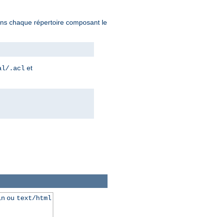
 dans chaque répertoire composant le
et
al/.acl
ou
in
text/html