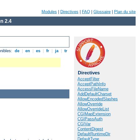
Modules
|
Directives
|
FAQ
|
Glossaire
|
Plan du site
n 2.4
nibles:
de
|
en
|
es
|
fr
|
ja
|
tr
Directives
AcceptFilter
AcceptPathInfo
AccessFileName
AddDefaultCharset
AllowEncodedSlashes
AllowOverride
AllowOverrideList
CGIMapExtension
CGIPassAuth
CGIVar
ContentDigest
DefaultRuntimeDir
DefaultType