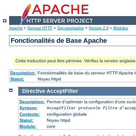
Apache
>
Serveur HTTP
>
Documentation
>
Version 2.4
>
Modules
Fonctionalités de Base Apache
Cette traduction peut être périmée. Vérifiez la version anglai
Description:
Fonctionnalités de base du serveur HTTP Apache t
Statut:
Noyau httpd
Directive
AcceptFilter
Description:
Permet d'optimiser la configuration d'une sock
Syntaxe:
AcceptFilter
protocole
filtre d'acce
Contexte:
configuration globale
Statut:
Noyau httpd
Module:
core