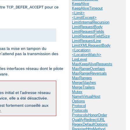
KeepAlive
ltre
pour ce
TCP_DEFER_ACCEPT
KeepAliveTimeout
<Limit>
<LimitExcept>
LimitInternalRecursion
LimitRequestBody
LimitRequestFields
LimitRequestFieldSize
LimitRequestLine
LimitXMLRequestBody
pas la mise en tampon du
<Location>
'attend pas la transmission des
<LocationMatch>
LogLevel
MaxKeepAliveRequests
les interfaces réseau dont le pilote
MaxRangeOverlaps
MaxRangeReversals
ware.
MaxRanges
MergeSlashes
MergeTrailers
Mutex
 initial et l'adresse réseau
NameVirtualHost
ice, elle a été désactivée.
Options
 est fortement conseillé aux
Protocol
Protocols
.
ProtocolsHonorOrder
QualifyRedirectURL
RegexDefaultOptions
RegisterHttpMethod