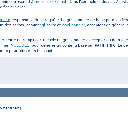
hemin correspond à un fichier existant. Dans l'exemple ci-dessus
/test
fichier valide.
nnaire
responsable de la requête. Le gestionnaire de base pour les fich
ent des scripts, comme
cgi-script
et
isapi-handler
, acceptent en général 
ermettre de remplacer le choix du gestionnaire d'accepter ou de rejet
omme
INCLUDES
, pour générer un contenu basé sur
. Le g
PATH_INFO
nte pour utiliser un tel script :
u-fichier
] ...