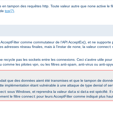
e en tampon des requêtes http. Toute valeur autre que
active le fi
none
 de
tcp(7)
.
AcceptFilter comme commutateur de l'API AcceptEx(), et ne supporte 
 les adresses réseau finales, mais à l'instar de
, la valeur
n
none
connect
 ne recycle pas les sockets entre les connexions. Ceci s'avère utile pour 
 comme les pilotes vpn, ou les filtres anti-spam, anti-virus ou anti-spy
dait que des données aient été transmises et que le tampon de données
tte implémentation étant vulnérable à une attaque de type denial of serv
sous Windows, et reprendra la valeur
si
est spécifié. Il
nect
data
data
ement le filtre
pour leurs AcceptFilter comme indiqué plus haut
connect