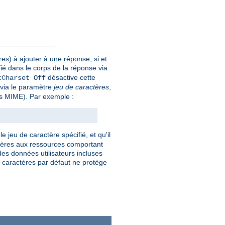
es) à ajouter à une réponse, si et
fié dans le corps de la réponse via
désactive cette
tCharset Off
e via le paramètre
jeu de caractères
,
pes MIME). Par exemple :
e jeu de caractère spécifié, et qu'il
actères aux ressources comportant
es données utilisateurs incluses
de caractères par défaut ne protège