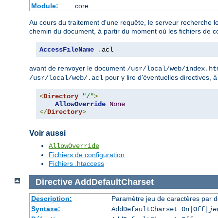
Module:
core
Au cours du traitement d'une requête, le serveur recherche le
chemin du document, à partir du moment où les fichiers de co
AccessFileName
.
acl
avant de renvoyer le document
/usr/local/web/index.ht
pour y lire d'éventuelles directives, 
/usr/local/web/.acl
<
Directory
"/"
>
AllowOverride
None
</
Directory
>
Voir aussi
AllowOverride
Fichiers de configuration
Fichiers .htaccess
Directive
AddDefaultCharset
Description:
Paramètre jeu de caractères par d
Syntaxe:
AddDefaultCharset On|Off|
je