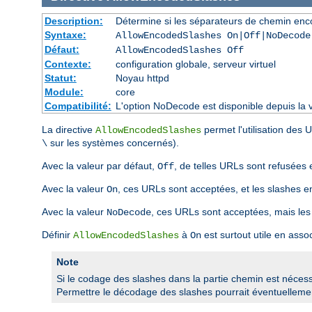
Description:
Détermine si les séparateurs de chemin enco
Syntaxe:
AllowEncodedSlashes On|Off|NoDecode
Défaut:
AllowEncodedSlashes Off
Contexte:
configuration globale, serveur virtuel
Statut:
Noyau httpd
Module:
core
Compatibilité:
L'option NoDecode est disponible depuis la v
La directive
permet l'utilisation des
AllowEncodedSlashes
sur les systèmes concernés).
\
Avec la valeur par défaut,
, de telles URLs sont refusées 
Off
Avec la valeur
, ces URLs sont acceptées, et les slashes 
On
Avec la valeur
, ces URLs sont acceptées, mais les
NoDecode
Définir
à
est surtout utile en asso
AllowEncodedSlashes
On
Note
Si le codage des slashes dans la partie chemin est nécessai
Permettre le décodage des slashes pourrait éventuellement