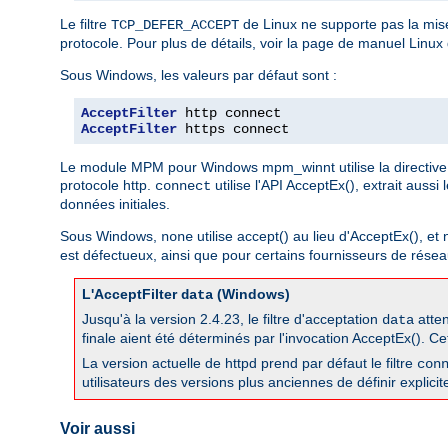
Le filtre
de Linux ne supporte pas la mis
TCP_DEFER_ACCEPT
protocole. Pour plus de détails, voir la page de manuel Linux
Sous Windows, les valeurs par défaut sont :
AcceptFilter
AcceptFilter
 https connect
Le module MPM pour Windows mpm_winnt utilise la directive 
protocole http.
utilise l'API AcceptEx(), extrait aussi
connect
données initiales.
Sous Windows,
utilise accept() au lieu d'AcceptEx(), et
none
est défectueux, ainsi que pour certains fournisseurs de réseau
L'AcceptFilter
(Windows)
data
Jusqu'à la version 2.4.23, le filtre d'acceptation
atten
data
finale aient été déterminés par l'invocation AcceptEx(). Ce
La version actuelle de httpd prend par défaut le filtre
con
utilisateurs des versions plus anciennes de définir explicit
Voir aussi