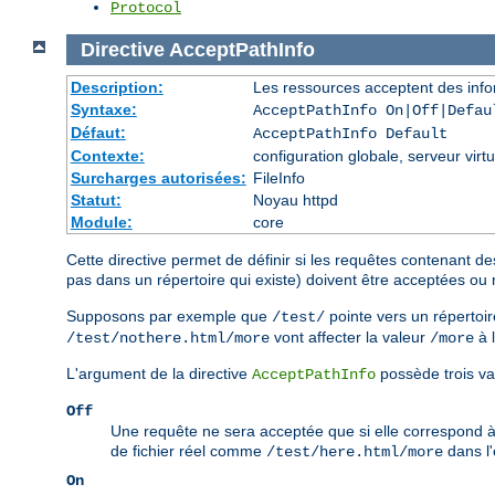
Protocol
Directive
AcceptPathInfo
Description:
Les ressources acceptent des info
Syntaxe:
AcceptPathInfo On|Off|Defau
Défaut:
AcceptPathInfo Default
Contexte:
configuration globale, serveur virtu
Surcharges autorisées:
FileInfo
Statut:
Noyau httpd
Module:
core
Cette directive permet de définir si les requêtes contenant de
pas dans un répertoire qui existe) doivent être acceptées ou 
Supposons par exemple que
pointe vers un répertoir
/test/
vont affecter la valeur
à 
/test/nothere.html/more
/more
L'argument de la directive
possède trois va
AcceptPathInfo
Off
Une requête ne sera acceptée que si elle correspond 
de fichier réel comme
dans l
/test/here.html/more
On