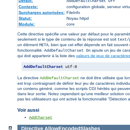
Défaut:
AddDefaultCharset Off
Contexte:
configuration globale, serveur virtu
Surcharges autorisées:
FileInfo
Statut:
Noyau httpd
Module:
core
Cette directive spécifie une valeur par défaut pour le paramè
seulement si le type de contenu de la réponse est soit
text/
un élément
, bien que cet effet dépende en fait souvent d
META
fonctionnalité.
ajoute un jeu de car
AddDefaultCharset On
qui doit appartenir à la liste des
valeurs de jeux de caractères
AddDefaultCharset
 utf-8
La directive
ne doit être utilisée que lo
AddDefaultCharset
est trop contraignant de définir leur jeu de caractères indiv
un contenu généré, comme les scripts CGI hérités qui peuvent
dans leur sortie. Notez cependant qu'une meilleur solution con
pas les utilisateurs qui ont activé la fonctionnalité "Détecti
Voir aussi
AddCharset
Directive
AllowEncodedSlashes