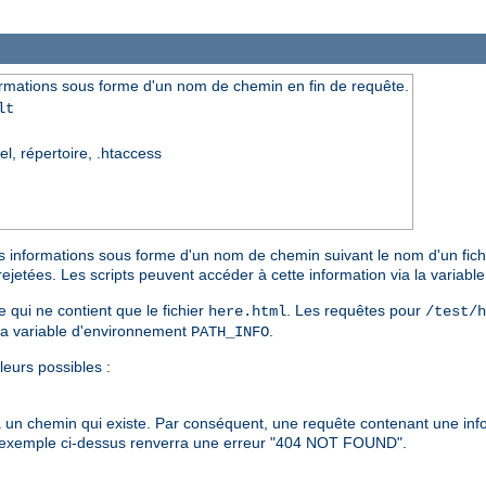
rmations sous forme d'un nom de chemin en fin de requête.
lt
el, répertoire, .htaccess
s informations sous forme d'un nom de chemin suivant le nom d'un fichie
rejetées. Les scripts peuvent accéder à cette information via la variab
e qui ne contient que le fichier
. Les requêtes pour
here.html
/test/h
la variable d'environnement
.
PATH_INFO
leurs possibles :
à un chemin qui existe. Par conséquent, une requête contenant une in
'exemple ci-dessus renverra une erreur "404 NOT FOUND".