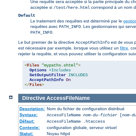
Une requête sera acceptée si la partie principale du c
acceptée si
correspond à un nom de 
/test/here.html
Default
Le traitement des requêtes est déterminé par le
gestio
requêtes avec
. Les gestionnaires qui serv
PATH_INFO
.
PATH_INFO
Le but premier de la directive
est de vous p
AcceptPathInfo
est nécessaire par exemple, lorsque vous utilisez un
filtre
, c
rejeter la requête, et vous pouvez utiliser la configuration suiva
<
Files
"mypaths.shtml"
>
Options
+Includes
SetOutputFilter
INCLUDES
AcceptPathInfo
On
</
Files
>
Directive
AccessFileName
Description:
Nom du fichier de configuration distribué
Syntaxe:
AccessFileName
nom-du-fichier
[
nom-d
Défaut:
AccessFileName .htaccess
Contexte:
configuration globale, serveur virtuel
Statut:
Noyau httpd