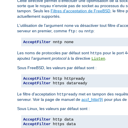
Cette directive permet d'effectuer une optimisation de la sock
sorte que le noyau n'envoie pas de socket au processus du 
tampon. Seuls les
Filtres d'acceptation de FreeBSD
, le filtre
actuellement supportés.
L'utilisation de l'argument
va désactiver tout filtre d'acc
none
serveur en premier, comme
ou
:
ftp:
nntp
AcceptFilter
 nntp none
Les noms de protocoles par défaut sont
pour le port 
https
ajoutez l'argument
protocol
à la directive
.
Listen
Sous FreeBSD, les valeurs par défaut sont :
AcceptFilter
AcceptFilter
 https dataready
Le filtre d'acceptation
met en tampon des requêtes
httpready
serveur. Voir la page de manuel de
accf_http(9)
pour plus de 
Sous Linux, les valeurs par défaut sont :
AcceptFilter
AcceptFilter
 https data