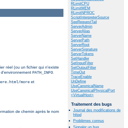
RLimitCPU
RLimitMEM
RLimitNPROC
ScriptInterpreterSource
SeeRequestTail
ServerAdmin
ServerAlias
ServerName
ServerPath
ServerRoot
ServerSignature
ServerTokens
SetHandler
SetInputFilter
r réel (ou un fichier qui n'existe
SetOutputFilter
TimeOut
le d'environnement
.
PATH_INFO
TraceEnable
UnDefine
et
ere.html/more
UseCanonicalName
UseCanonicalPhysicalPort
<VirtualHost>
Traitement des bugs
Journal des modifications de
formation de chemin après le nom
httpd
Problèmes connus
Signaler un bug