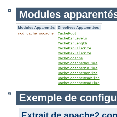
Modules apparentés 
Modules Apparentés
Directives Apparentées
mod_cache_socache
CacheRoot
CacheDirLevels
CacheDirLength
CacheMinFileSize
CacheMaxFileSize
CacheSocache
CacheSocacheMaxTime
CacheSocacheMinTime
CacheSocacheMaxSize
CacheSocacheReadSize
CacheSocacheReadTime
Exemple de configu
Extrait de apache2.con