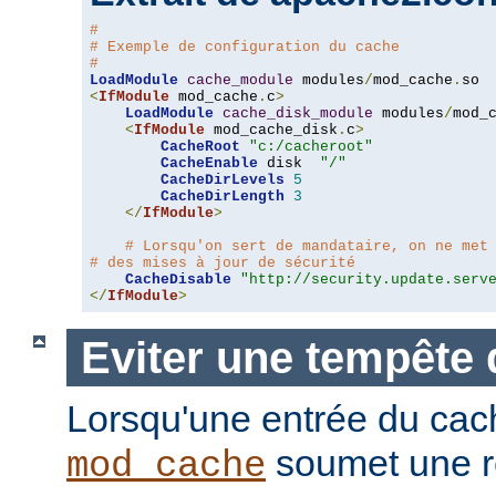
#
# Exemple de configuration du cache
#
LoadModule
cache_module
 modules
/
mod_cache
.
<
IfModule
 mod_cache
.
c
>
LoadModule
cache_disk_module
 modules
/
mod_
<
IfModule
 mod_cache_disk
.
c
>
CacheRoot
"c:/cacheroot"
CacheEnable
 disk  
"/"
CacheDirLevels
5
CacheDirLength
3
</
IfModule
>
# Lorsqu'on sert de mandataire, on ne met
# des mises à jour de sécurité
CacheDisable
"http://security.update.serv
</
IfModule
>
Eviter une tempête 
Lorsqu'une entrée du cac
soumet une r
mod_cache