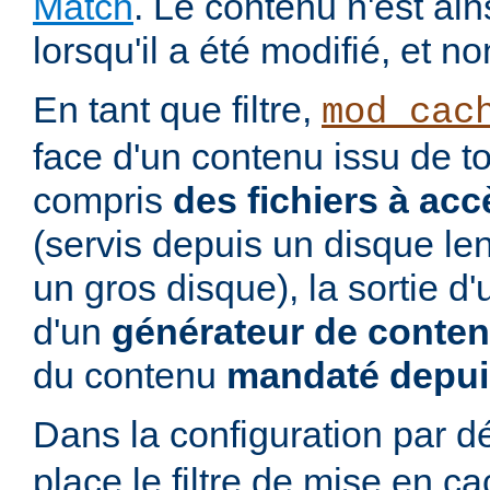
Match
. Le contenu n'est ai
lorsqu'il a été modifié, et no
En tant que filtre,
mod_cac
face d'un contenu issu de to
compris
des fichiers à acc
(servis depuis un disque le
un gros disque), la sortie d
d'un
générateur de conte
du contenu
mandaté depui
Dans la configuration par d
place le filtre de mise en c