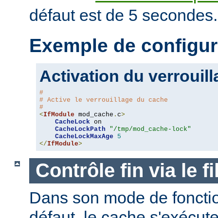
défaut est de 5 secondes.
Exemple de configur
Activation du verrouil
#
# Active le verrouillage du cache
#
<
IfModule
 mod_cache
.
c
>
CacheLock
 on

CacheLockPath
"/tmp/mod_cache-lock"
CacheLockMaxAge
5
</
IfModule
>
Contrôle fin via le 
Dans son mode de foncti
défaut, le cache s'exécut