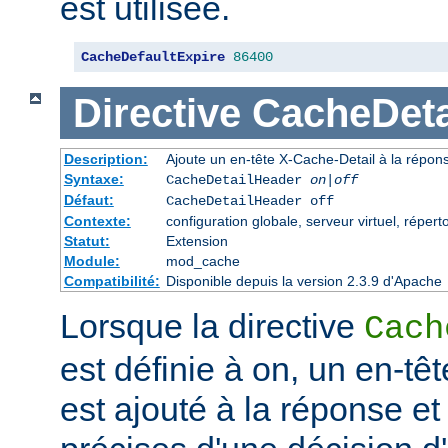
est utilisée.
CacheDefaultExpire
86400
Directive
CacheDeta
Description:
Ajoute un en-tête X-Cache-Detail à la répon
Syntaxe:
CacheDetailHeader
on|off
Défaut:
CacheDetailHeader off
Contexte:
configuration globale, serveur virtuel, répert
Statut:
Extension
Module:
mod_cache
Compatibilité:
Disponible depuis la version 2.3.9 d'Apache
Lorsque la directive
Cach
est définie à on, un en-tê
est ajouté à la réponse et