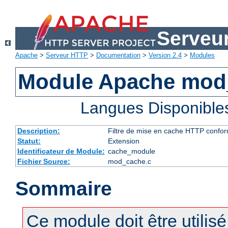
Serveu
Apache
>
Serveur HTTP
>
Documentation
>
Version 2.4
>
Modules
Module Apache mod
Langues Disponible
Description:
Filtre de mise en cache HTTP confo
Statut:
Extension
Identificateur de Module:
cache_module
Fichier Source:
mod_cache.c
Sommaire
Ce module doit être utilis