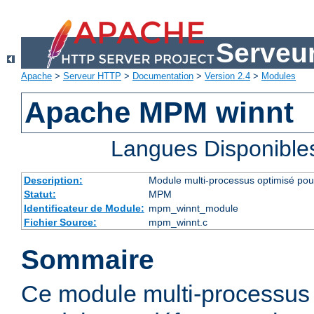
Serveu
Apache
>
Serveur HTTP
>
Documentation
>
Version 2.4
>
Modules
Apache MPM winnt
Langues Disponible
Description:
Module multi-processus optimisé po
Statut:
MPM
Identificateur de Module:
mpm_winnt_module
Fichier Source:
mpm_winnt.c
Sommaire
Ce module multi-processus